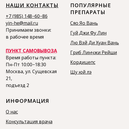
НАШИ КОНТАКТЫ
ПОПУЛЯРНЫЕ
ПРЕПАРАТЫ
+7 (985) 148−60−86
yin-he@mail.ru
Сяо Яо Вань
Принимаем звонки:
Гуй Джи Фу Лин
в рабочее время
Лю Вэй Ди Хуан Вань
ПУНКТ САМОВЫВОЗА
Гриб Линчжи Рейши
Время работы пункта:
Кордицепс
Пн-Пт 10:00−18:30
Москва, ул. Сущевская
Шу юй лэ
21,
подъезд 2
ИНФОРМАЦИЯ
О нас
Консультация врача