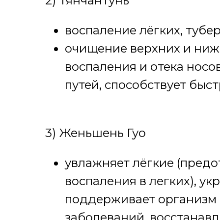
2) Тянчантунь
воспаление лёгких, тубер
очищение верхних и ниж
воспаления и отека носо
путей, способствует быс
3) Женьшень Гуо
увлажняет лёгкие (предо
воспаления в легких), ук
поддерживает организм 
заболеваний, восстанавл