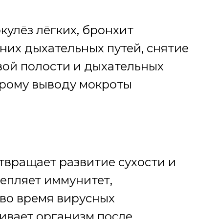
кулёз лёгких, бронхит
них дыхательных путей, снятие
вой полости и дыхательных
трому выводу мокроты
твращает развитие сухости и
репляет иммунитет,
во время вирусных
ивает организм после