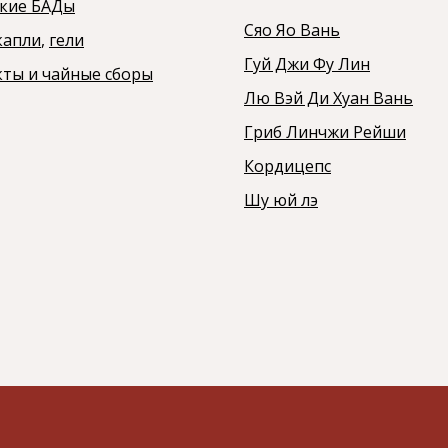
ские БАДы
Сяо Яо Вань
капли
,
гели
Гуй Джи Фу Лин
ты и чайные сборы
Лю Вэй Ди Хуан Вань
Гриб Линчжи Рейши
Кордицепс
Шу юй лэ