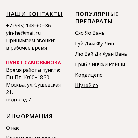
НАШИ КОНТАКТЫ
ПОПУЛЯРНЫЕ
ПРЕПАРАТЫ
+7 (985) 148−60−86
yin-he@mail.ru
Сяо Яо Вань
Принимаем звонки:
Гуй Джи Фу Лин
в рабочее время
Лю Вэй Ди Хуан Вань
ПУНКТ САМОВЫВОЗА
Гриб Линчжи Рейши
Время работы пункта:
Кордицепс
Пн-Пт 10:00−18:30
Москва, ул. Сущевская
Шу юй лэ
21,
подъезд 2
ИНФОРМАЦИЯ
О нас