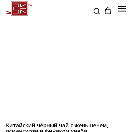
Китайский чёрный чай с женьшенем,
османтусом и фиником унаби