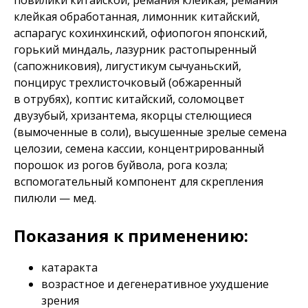
клейкая обработанная, лимонник китайский,
аспарагус кохинхинский, офиопогон японский,
горький миндаль, лазурник растопыренный
(сапожниковия), лигустикум сычуаньский,
понцирус трехлисточковый (обжаренный
в отрубях), коптис китайский, соломоцвет
двузубый, хризантема, якорцы стелющиеся
(вымоченные в соли), высушенные зрелые семена
целозии, семена кассии, концентрированный
порошок из рогов буйвола, рога козла;
вспомогательный компонент для скрепления
пилюли — мед.
Показания к применению:
катаракта
возрастное и дегенеративное ухудшение
зрения