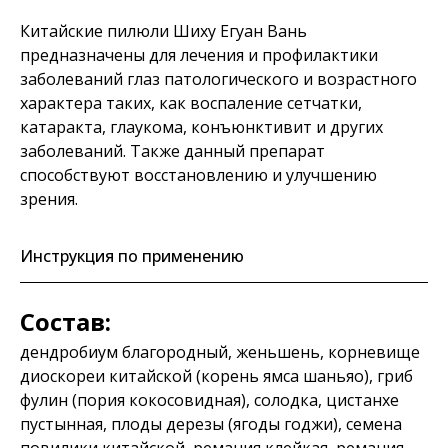
Китайские пилюли Шиху Егуан Вань
предназначены для лечения и профилактики
заболеваний глаз патологического и возрастного
характера таких, как воспаление сетчатки,
катаракта, глаукома, конъюнктивит и других
заболеваний. Также данный препарат
способствуют восстановлению и улучшению
зрения.
Инструкция по применению
Состав:
дендробиум благородный, женьшень, корневище
диоскореи китайской (корень ямса шаньяо), гриб
фулин (пория кокосовидная), солодка, цистанхе
пустынная, плоды дерезы (ягоды годжи), семена
повилики китайской, ремания клейкая, ремания