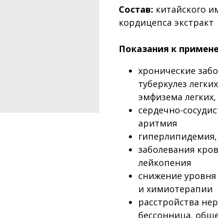
Состав:
китайского и
кордицепса экстракт
Показания к примен
хронические заб
туберкулез легких
эмфизема легких,
сердечно-сосудис
аритмия
гиперлипидемия,
заболевания кров
лейкопения
снижение уровня
и химиотерапии
расстройства нер
бессонница, общ