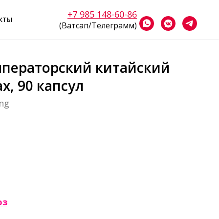
+7 985 148-60-86
КТЫ
(Ватсап/Телеграмм)
ператорский китайский
х, 90 капсул
ang
оз