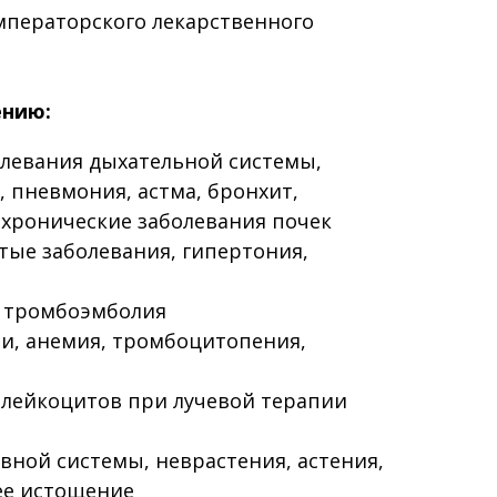
мператорского лекарственного
ению:
олевания дыхательной системы,
, пневмония, астма, бронхит,
 хронические заболевания почек
тые заболевания, гипертония,
 тромбоэмболия
и, анемия, тромбоцитопения,
 лейкоцитов при лучевой терапии
вной системы, неврастения, астения,
ее истощение